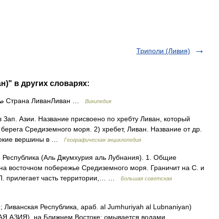
Триполи (Ливия)
н)" в других словарях:
— Город Триполи طرابلس Страна ЛиванЛиван …
Википедия
в Зап. Азии. Название присвоено по хребту Ливан, который
 берега Средиземного моря. 2) хребет, Ливан. Название от др.
ысокие вершины в …
Географическая энциклопедия
 Республика (Аль Джумхурия аль Лубнания). 1. Общие
 на восточном побережье Средиземного моря. Граничит на С. и
к Л. прилегает часть территории,… …
Большая советская
Ливанская Республика, араб. al Jumhuriyah al Lubnaniyan)
НАЯ АЗИЯ), на Ближнем Востоке; омывается водами