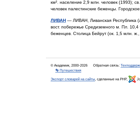
км². население 2,9 млн. человек (1993); св.
человек палестинские беженцы. Городс
ЛИВАН
— ЛИВАН, Ливанская Республика (ар
вост. побережье Средиземного м. Пл. 10,4 т
беженцев. Столица Бейрут (ок. 1,5 млн. 
© Академик, 2000-2026
Обратная связь:
Техподдерж
👣 Путешествия
Экспорт словарей на сайты
, сделанные на PHP,
Jo