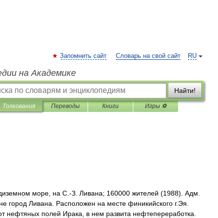
Запомнить сайт
Словарь на свой сайт
RU
едии на Академике
Найти!
Толкования
Переводы
Книги
Игры ⚽
диземном
море
,
на
С
.-
З
.
Ливана
;
160000
жителей
(
1988
).
Адм
.
не
город
Ливана
.
Расположен
на
месте
финикийского
г
.
Эя
.
от
нефтяных
полей
Ирака
,
в
нем
развита
нефтепереработка
.