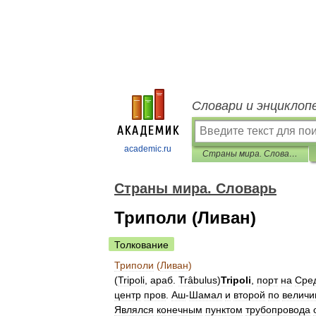
Словари и энциклоп
academic.ru
Страны мира. Словарь
Страны мира. Словарь
Триполи (Ливан)
Толкование
Триполи
(
Ливан
)
(
Tripoli
,
араб
.
Trâbulus
)
Tripoli
,
порт
на
Сре
центр
пров
.
Аш
-
Шамал
и
второй
по
величи
Являлся
конечным
пунктом
трубопровода