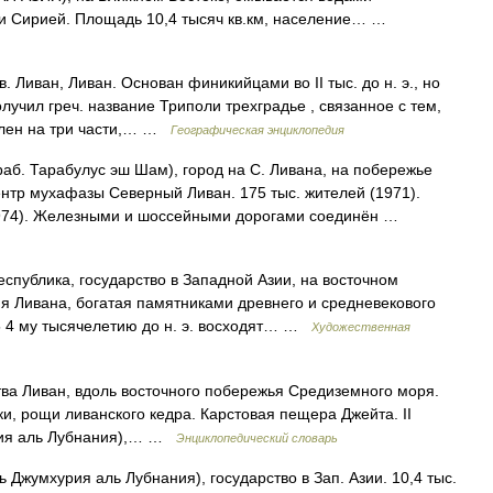
 и Сирией. Площадь 10,4 тысяч кв.км, население… …
. Ливан, Ливан. Основан финикийцами во II тыс. до н. э., но
лучил греч. название Триполи трехградье , связанное с тем,
елен на три части,… …
Географическая энциклопедия
аб. Тарабулус эш Шам), город на С. Ливана, на побережье
нтр мухафазы Северный Ливан. 175 тыс. жителей (1971).
в 1974). Железными и шоссейными дорогами соединён …
блика, государство в Западной Азии, на восточном
 Ливана, богатая памятниками древнего и средневекового
 5 4 му тысячелетию до н. э. восходят… …
Художественная
тва Ливан, вдоль восточного побережья Средиземного моря.
ки, рощи ливанского кедра. Карстовая пещера Джейта. II
урия аль Лубнания),… …
Энциклопедический словарь
 Джумхурия аль Лубнания), государство в Зап. Азии. 10,4 тыс.