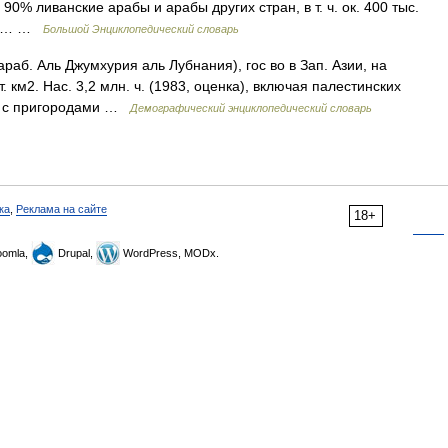
 90% ливанские арабы и арабы других стран, в т. ч. ок. 400 тыс.
кое… …
Большой Энциклопедический словарь
аб. Аль Джумхурия аль Лубнания), гос во в Зап. Азии, на
. км2. Нас. 3,2 млн. ч. (1983, оценка), включая палестинских
ж., с пригородами …
Демографический энциклопедический словарь
ка
,
Реклама на сайте
18+
omla,
Drupal,
WordPress, MODx.