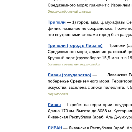
Средиземного моря; граничит с Израилем
Энциклопедический словарь
Триполи
— 1) город, адм. ц. мухафазы Сев
финик, название не сохранилось. Позже по
что внутренними стенами город был разд
Триполи (город в Ливане)
— Триполи (ар
Средиземного моря, административный це
Крупный порт (грузооборот 15,5 млн. т 
Большая советская энциклопедия
Ливан (государство)
— Ливанская Респу
побережье Средиземного моря. Территория
искусства, заселена с эпохи палеолита. К
энциклопедия
Ливан
— I хребет на территории государс
Длина 170 км. Высота до 3088 м. Кустарни
Ливанская Республика (араб. Аль Джумх
ЛИВАН
— Ливанская Республика (араб. Аль