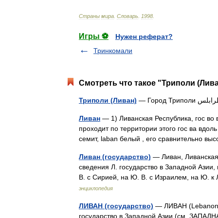
Страны
мира
.
Словарь
.
1998
.
Игры ⚽
Нужен реферат?
Тринкомали
Смотреть что такое "Триполи (Лива
Триполи (Ливан)
Ливан
— 1) Ливанская Республика, гос во 
проходит по территории этого гос ва вдоль
семит, laban белый , его сравнительно в
Ливан (государство)
— Ливан, Ливанская
сведения Л. государство в Западной Азии,
В. с Сирией, на Ю. В. с Израилем, на Ю. 
энциклопедия
ЛИВАН (государство)
— ЛИВАН (Lebanon; 
государство в Западной Азии (см. ЗАПАД